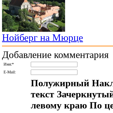
Нойберг на Мюрце
Добавление комментария
Имя:
*
E-Mail:
Полужирный
Накл
текст
Зачеркнутый
левому краю
По ц