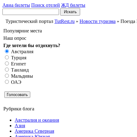
Авиа билеты
Поиск отелей
ЖД билеты
Искать
Туристический портал
TutRest.ru
»
Новости туризма
» Поезда 
Популярние места
Наш опрос
Где хотели бы отдохнуть?
Австралия
Турция
Египет
Таиланд
Мальдивы
ОАЭ
Голосовать
Рубрики блога
Австралия и океания
Азия
Америка Северная
Америка Южная